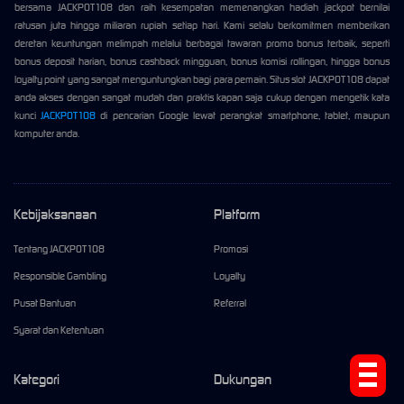
bersama JACKPOT108 dan raih kesempatan memenangkan hadiah jackpot bernilai
ratusan juta hingga miliaran rupiah setiap hari. Kami selalu berkomitmen memberikan
deretan keuntungan melimpah melalui berbagai tawaran promo bonus terbaik, seperti
bonus deposit harian, bonus cashback mingguan, bonus komisi rollingan, hingga bonus
loyalty point yang sangat menguntungkan bagi para pemain. Situs slot JACKPOT108 dapat
anda akses dengan sangat mudah dan praktis kapan saja cukup dengan mengetik kata
kunci
JACKPOT108
di pencarian Google lewat perangkat smartphone, tablet, maupun
komputer anda.
Kebijaksanaan
Platform
Tentang JACKPOT108
Promosi
Responsible Gambling
Loyalty
Pusat Bantuan
Referral
Syarat dan Ketentuan
Kategori
Dukungan