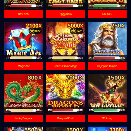
RTP
82%
RTP
83%
RTP
92%
New Year
Piggy Bank
GoLaiFu
RTP
86%
RTP
88%
RTP
81%
Magic Ace
Open Sesame Mega
Olympian Temple
RTP
88%
RTP
83%
RTP
91%
Lucky Dragons
DragonsWorld
Wukong