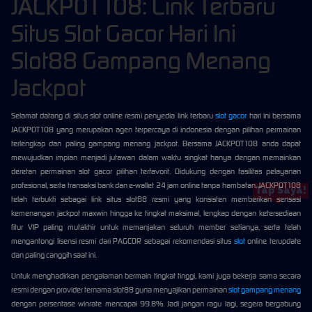
JACKPOT108: Link Terbaru
Situs Slot Gacor Hari Ini
Slot88 Gampang Menang
Jackpot
Selamat datang di situs slot online resmi penyedia link terbaru
slot gacor
hari ini bersama
JACKPOT108 yang merupakan agen terpercaya di indonesia dengan pilihan permainan
terlengkap dan paling gampang menang jackpot. Bersama JACKPOT108 anda dapat
mewujudkan impian menjadi jutawan dalam waktu singkat hanya dengan memainkan
deretan permainan slot gacor pilihan terfavorit. Didukung dengan fasilitas pelayanan
profesional, serta transaksi bank dan e-wallet 24 jam online tanpa hambatan. JACKPOT108
Tap Saya!
telah terbukti sebagai link situs slot88 resmi yang konsisten memberikan sensasi
kemenangan jackpot maxwin hingga ke tingkat maksimal, lengkap dengan ketersediaan
fitur VIP paling mutakhir untuk memanjakan seluruh member setianya, serta telah
mengantongi lisensi resmi dari PAGCOR sebagai rekomendasi situs
slot
online terupdate
dan paling canggih saat ini.
Untuk menghadirkan pengalaman bermain tingkat tinggi, kami juga bekerja sama secara
resmi dengan provider ternama slot88 guna menyajikan permainan
slot gampang menang
dengan persentase winrate mencapai 99.8%. Jadi jangan ragu lagi, segera bergabung