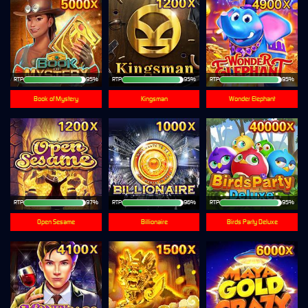
RTP
95%
RTP
95%
RTP
95%
Book of Mystery
Kingsman
Wonder Elephant
RTP
97%
RTP
96%
RTP
95%
Open Sesame
Billionaire
Birds Party Deluxe