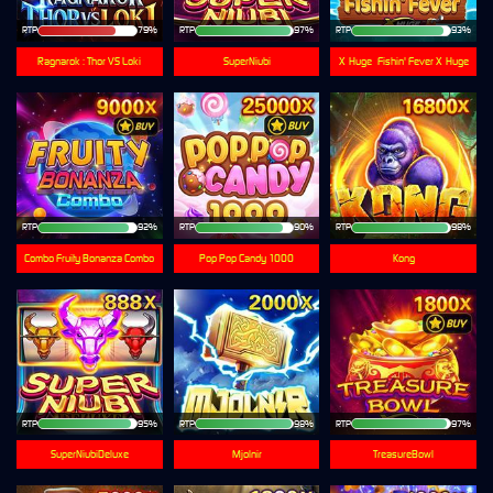
RTP
79%
RTP
97%
RTP
93%
Ragnarok : Thor VS Loki
SuperNiubi
X-Huge_Fishin' Fever X-Huge
RTP
92%
RTP
90%
RTP
98%
Combo Fruity Bonanza Combo
Pop Pop Candy 1000
Kong
RTP
95%
RTP
98%
RTP
97%
SuperNiubiDeluxe
Mjolnir
TreasureBowl