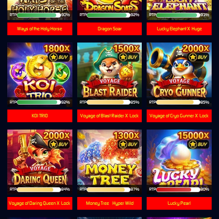
RTP
90%
RTP
92%
RTP
93%
Ways of the Holy Horse
Dragon Soar
Lucky Elephant X-Huge
RTP
92%
RTP
85%
RTP
85%
KOI TRIO
Voyage of Blast Raider X-Lock
Voyage of Cryo Gunner X-Lock
RTP
84%
RTP
87%
RTP
80%
Voyage of Daring Queen X-Lock
Money Tree - Hyper Wild
Lucky Pearl