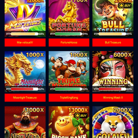
RTP
89%
RTP
94%
RTP
85%
MarvelousIV
FortuneHorse
Bull Treasure
RTP
82%
RTP
93%
RTP
83%
Moonlight Treasure
TripleKingKong
Winning Mask II