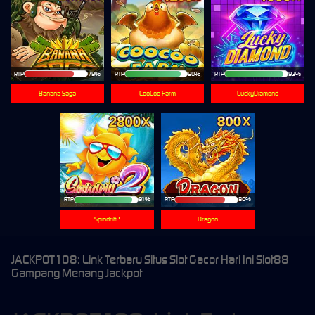
RTP
79%
RTP
90%
RTP
93%
Banana Saga
CooCoo Farm
LuckyDiamond
RTP
91%
RTP
80%
Spindrift2
Dragon
JACKPOT108: Link Terbaru Situs Slot Gacor Hari Ini Slot88
Gampang Menang Jackpot