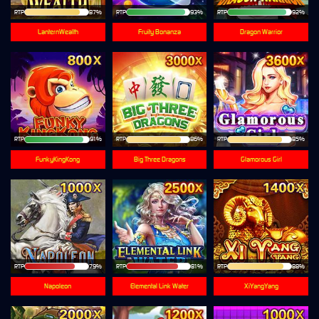
RTP
87%
RTP
93%
RTP
92%
LanternWealth
Fruity Bonanza
Dragon Warrior
RTP
91%
RTP
86%
RTP
85%
FunkyKingKong
Big Three Dragons
Glamorous Girl
RTP
79%
RTP
81%
RTP
88%
Napoleon
Elemental Link Water
XiYangYang