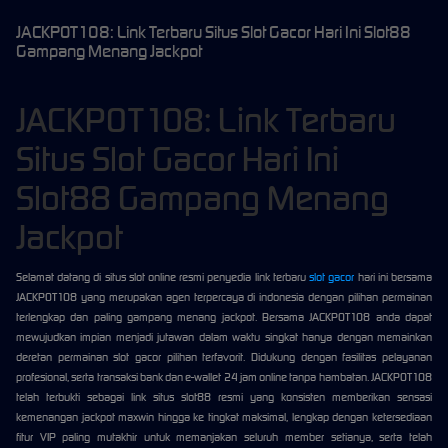
JACKPOT108: Link Terbaru Situs Slot Gacor Hari Ini Slot88
Gampang Menang Jackpot
JACKPOT108: Link Terbaru
Situs Slot Gacor Hari Ini
Slot88 Gampang Menang
Jackpot
Selamat datang di situs slot online resmi penyedia link terbaru
slot gacor
hari ini bersama
JACKPOT108 yang merupakan agen terpercaya di indonesia dengan pilihan permainan
terlengkap dan paling gampang menang jackpot. Bersama JACKPOT108 anda dapat
mewujudkan impian menjadi jutawan dalam waktu singkat hanya dengan memainkan
deretan permainan slot gacor pilihan terfavorit. Didukung dengan fasilitas pelayanan
profesional, serta transaksi bank dan e-wallet 24 jam online tanpa hambatan. JACKPOT108
telah terbukti sebagai link situs slot88 resmi yang konsisten memberikan sensasi
kemenangan jackpot maxwin hingga ke tingkat maksimal, lengkap dengan ketersediaan
fitur VIP paling mutakhir untuk memanjakan seluruh member setianya, serta telah