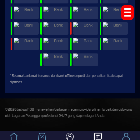
* Selama bank maintenance dan bank offline deposit dan penarikan tidak dapat
diproses
©2026 Jackpot108 menawarkan berbagai macam provider pilihan terbaik dan didukung
oleh Layanan Pelanggan profesional 24/7 yang siap melayani Anda.