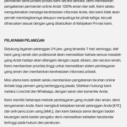
permainan serta proses-proses kami secara berkala, demi memastikan
pengalaman permainan online Anda 100% aman dan adil. Kami selalu
mengutamakan menjaga kerahasiaan informasi Anda, dan kami tidak akan
pernah membagikannya ataupun menjualnya ke pihak ketiga, kecuali
diharuskan sesuai dengan yang disebutkan di Kebijakan Privasi kami.
PELAYANAN PELANGGAN
Didukung layanan pelanggan 24 jam, yang tersedia 7 hari seminggu, staf
kami yang ramah dan profesional akan memastikan bahwa semua masalah
yang Anda hadapi akan ditangani dengan cepat, efisien, dan secara ramah.
Kami memberikan prioritas tinggi untuk memastikan sistem pembayaran
yang aman dan memberikan kerahasiaan informasi pribadi.
Misi utama kami adalah selalu memberikan pengalaman taruhan online
terbaik bagi pemain yang bertanggung jawab. Silahkan hubungi kami
melalui Livechat dan Whatsapp, dengan saran dan komentar Anda.
Kami memilki beberapa metode pembayaran yang mudah dan aman, demi
kenyamanan Anda. Kami mengikuti kebijakan kenali pelanggan Anda (KYC)
dan anti-pencucian uang (AML), dan kami bekerja sama dengan badan
keuangan serta badan pengatur demi memastikan ketaatan berstandar
tertinggi pada hukum dan peraturan.