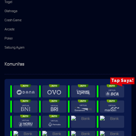
Togel
Olahraga
Crash Game
Arcade
Poker
Sabung Ayam
Komunitas
Tap Saya!