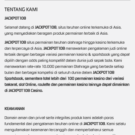
TENTANG KAMI
JACKPOT108
Selamat datang di
JACKPOT108
, situs taruhan online terkemuka di Asia,
yang menyediakan beragam produk permainan terbaik di Asia.
JACKPOT108
situs permainan taruhan olahraga hingga kasino terkemuka
dan terpercaya di Asia,
JACKPOT108
menawarkan pengalaman judi online
terbaik dengan berbagai variasi permainan kasino & sportsbook yang dapat
dipilih dengan odds paling kompetitif dalam dunia judi sepak bola. Kami
menawarkan rata-rata 10.000 permainan Olahraga yang berbeda setiap
bulan dan berbagai kompetisi di seluruh dunia dalam
JACKPOT108
Sportsbook, sementara total lebih dari 100 permainan kasino dari variasi
bakarat, slot Online, roulette dan permainan kasino lainnya dapat dimainkan
di JACKPOT108 Casino.
KEAMANAN
Domain aman dan privat serta integritas produk kami adalah poros
fundamental dari pengalaman taruhan online di
JACKPOT108
. Kami selalu
mengutamakan keamanan tercanggih dan memperbaharui semua