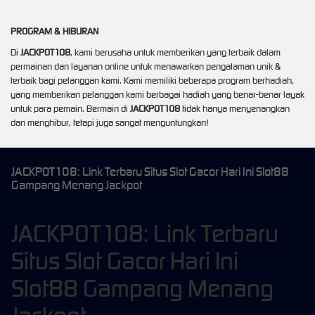
PROGRAM & HIBURAN
Di
JACKPOT108
, kami berusaha untuk memberikan yang terbaik dalam
permainan dan layanan online untuk menawarkan pengalaman unik &
terbaik bagi pelanggan kami. Kami memiliki beberapa program berhadiah,
yang memberikan pelanggan kami berbagai hadiah yang benar-benar layak
untuk para pemain. Bermain di
JACKPOT108
tidak hanya menyenangkan
dan menghibur, tetapi juga sangat menguntungkan!
JACKPOT108: Link Terbaru Situs Slot Gacor Hari Ini Slot88
Gampang Menang Jackpot
JACKPOT108: Link Terbaru
Situs Slot Gacor Hari Ini
Slot88 Gampang Menang