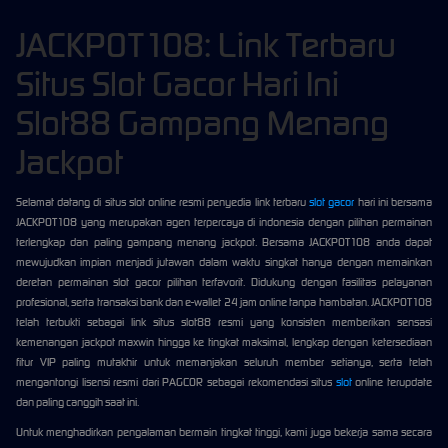
JACKPOT108: Link Terbaru
Situs Slot Gacor Hari Ini
Slot88 Gampang Menang
Jackpot
Selamat datang di situs slot online resmi penyedia link terbaru
slot gacor
hari ini bersama
JACKPOT108 yang merupakan agen terpercaya di indonesia dengan pilihan permainan
terlengkap dan paling gampang menang jackpot. Bersama JACKPOT108 anda dapat
mewujudkan impian menjadi jutawan dalam waktu singkat hanya dengan memainkan
deretan permainan slot gacor pilihan terfavorit. Didukung dengan fasilitas pelayanan
profesional, serta transaksi bank dan e-wallet 24 jam online tanpa hambatan. JACKPOT108
telah terbukti sebagai link situs slot88 resmi yang konsisten memberikan sensasi
kemenangan jackpot maxwin hingga ke tingkat maksimal, lengkap dengan ketersediaan
fitur VIP paling mutakhir untuk memanjakan seluruh member setianya, serta telah
mengantongi lisensi resmi dari PAGCOR sebagai rekomendasi situs
slot
online terupdate
dan paling canggih saat ini.
Untuk menghadirkan pengalaman bermain tingkat tinggi, kami juga bekerja sama secara