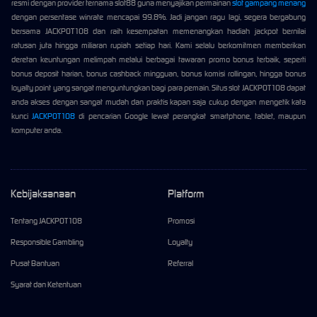
resmi dengan provider ternama slot88 guna menyajikan permainan
slot gampang menang
dengan persentase winrate mencapai 99.8%. Jadi jangan ragu lagi, segera bergabung
bersama JACKPOT108 dan raih kesempatan memenangkan hadiah jackpot bernilai
ratusan juta hingga miliaran rupiah setiap hari. Kami selalu berkomitmen memberikan
deretan keuntungan melimpah melalui berbagai tawaran promo bonus terbaik, seperti
bonus deposit harian, bonus cashback mingguan, bonus komisi rollingan, hingga bonus
loyalty point yang sangat menguntungkan bagi para pemain. Situs slot JACKPOT108 dapat
anda akses dengan sangat mudah dan praktis kapan saja cukup dengan mengetik kata
kunci
JACKPOT108
di pencarian Google lewat perangkat smartphone, tablet, maupun
komputer anda.
Kebijaksanaan
Platform
Tentang JACKPOT108
Promosi
Responsible Gambling
Loyalty
Pusat Bantuan
Referral
Syarat dan Ketentuan