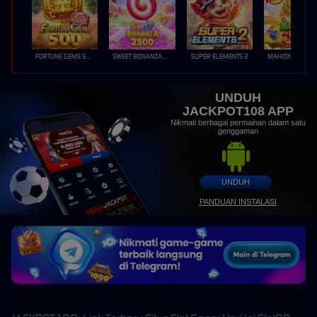
FORTUNE GEMS 500
SWEET BONANZA 2500
SUPER ELEMENTS 2
UNDUH
JACKPOT108 APP
Nikmati berbagai permainan dalam satu
genggaman
UNDUH
PANDUAN INSTALASI