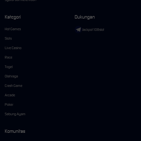
Kategori
Dukungan
Hot Games
Jackpot108slot
Slots
Live Casino
Race
Togel
Olahraga
Crash Game
Arcade
Poker
Sabung Ayam
Komunitas