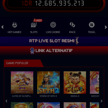
IDR
12,685,935,213
HOT GAMES
SLOTS
LIVE CASINO
RACE
TOGEL
OL
GAME POPULER
GATES OF OLYMPUS POP
STORM OF SETH 2
NEZHA 2
MOCHI MANIA 1