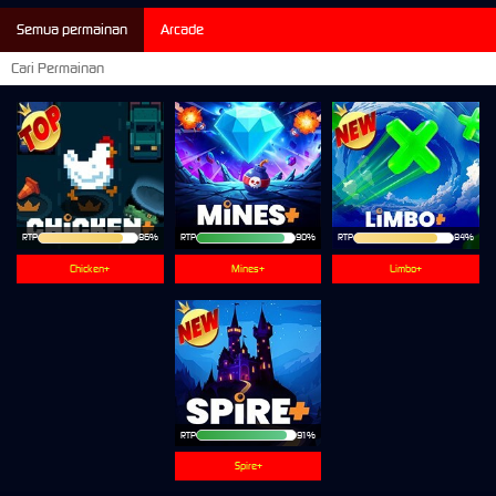
Semua permainan
Arcade
RTP
86%
RTP
90%
RTP
84%
Chicken+
Mines+
Limbo+
RTP
91%
Spire+