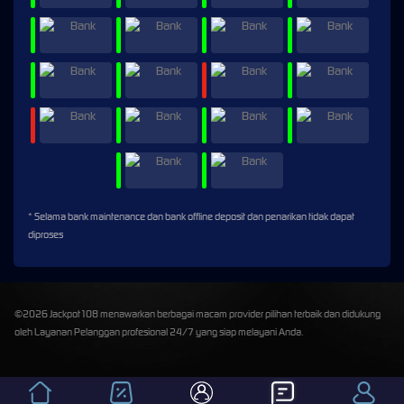
* Selama bank maintenance dan bank offline deposit dan penarikan tidak dapat
diproses
©2026 Jackpot108 menawarkan berbagai macam provider pilihan terbaik dan didukung
oleh Layanan Pelanggan profesional 24/7 yang siap melayani Anda.