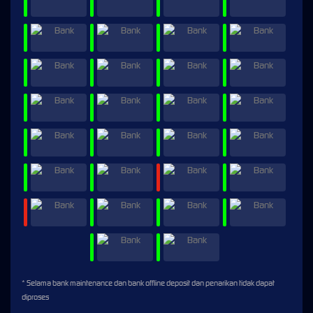
* Selama bank maintenance dan bank offline deposit dan penarikan tidak dapat
diproses