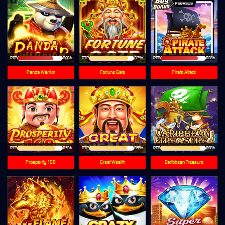
RTP
RTP
87%
RTP
Panda Warrior
Fortune Gate
Pirate Attack
RTP
85%
RTP
85%
RTP
Prosperity 168
Great Wealth
Caribbean Treasure