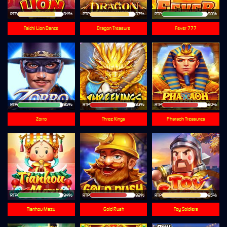
RTP
RTP
87%
RTP
90%
Taichi Lion Dance
Dragon Treasure
Fever 777
RTP
95%
RTP
RTP
Zorro
Three Kings
Pharaoh Treasures
RTP
94%
RTP
82%
RTP
85%
Tianhou Mazu
Gold Rush
Toy Soldiers