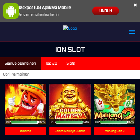
×
Jackpot108 Aplikasi Mobile
UNDUH
Jangan tampilkan lagi hari ini
ION SLOT
Semua permainan
Top 20
Slots
RTP
95%
RTP
98%
RTP
98%
Jalapeno
Golden Maitreya Buddha
MahJong Gold 2