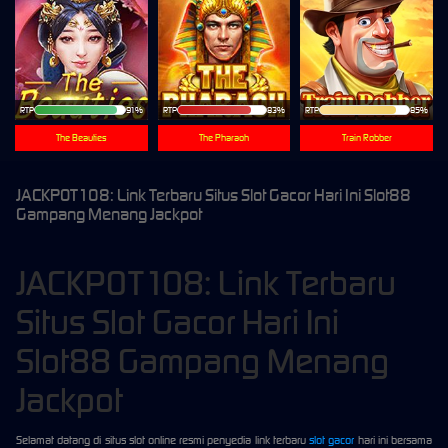
RTP
91%
RTP
83%
RTP
85%
The Beauties
The Pharaoh
Train Robber
JACKPOT108: Link Terbaru Situs Slot Gacor Hari Ini Slot88
Gampang Menang Jackpot
JACKPOT108: Link Terbaru
Situs Slot Gacor Hari Ini
Slot88 Gampang Menang
Jackpot
Selamat datang di situs slot online resmi penyedia link terbaru
slot gacor
hari ini bersama