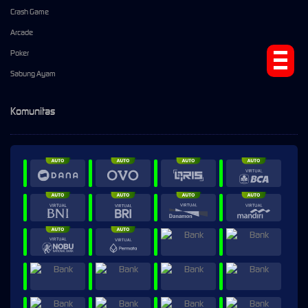
Crash Game
Arcade
Poker
Sabung Ayam
Komunitas