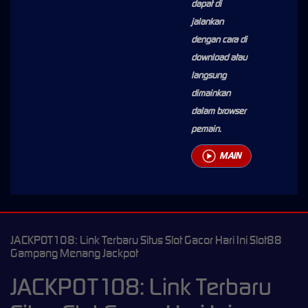
dapat di
jalankan
dengan cara di
download atau
langsung
dimainkan
dalam browser
pemain.
MAIN
JACKPOT108: Link Terbaru Situs Slot Gacor Hari Ini Slot88
Gampang Menang Jackpot
JACKPOT108: Link Terbaru