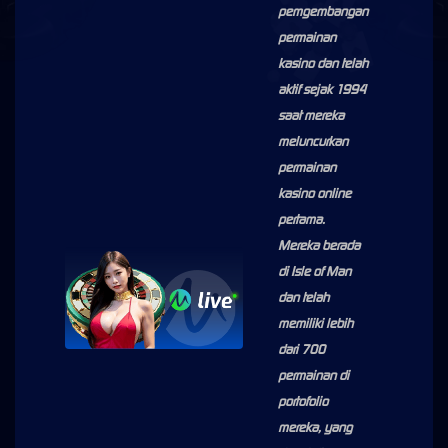
pemgembangan
permainan
kasino dan telah
aktif sejak 1994
saat mereka
meluncurkan
permainan
kasino online
pertama.
Mereka berada
di Isle of Man
dan telah
memiliki lebih
dari 700
permainan di
portofolio
mereka, yang