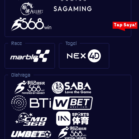
Tap Saya!
Race
Togel
Olahraga