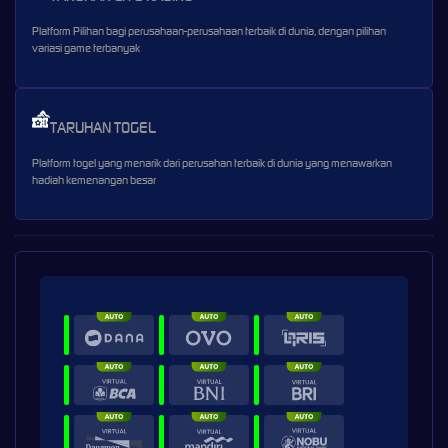
Platform Pilihan bagi perusahaan-perusahaan terbaik di dunia, dengan pilihan
variasi game terbanyak
TARUHAN TOGEL
Platform togel yang menarik dari perusahan terbaik di dunia yang menawarkan
hadiah kemenangan besar