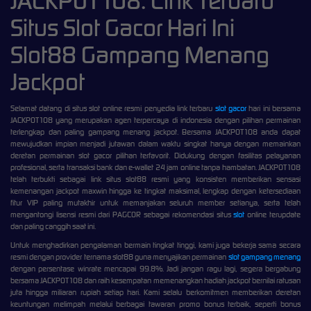
JACKPOT108: Link Terbaru
Situs Slot Gacor Hari Ini
Slot88 Gampang Menang
Jackpot
Selamat datang di situs slot online resmi penyedia link terbaru
slot gacor
hari ini bersama
JACKPOT108 yang merupakan agen terpercaya di indonesia dengan pilihan permainan
terlengkap dan paling gampang menang jackpot. Bersama JACKPOT108 anda dapat
mewujudkan impian menjadi jutawan dalam waktu singkat hanya dengan memainkan
deretan permainan slot gacor pilihan terfavorit. Didukung dengan fasilitas pelayanan
profesional, serta transaksi bank dan e-wallet 24 jam online tanpa hambatan. JACKPOT108
telah terbukti sebagai link situs slot88 resmi yang konsisten memberikan sensasi
kemenangan jackpot maxwin hingga ke tingkat maksimal, lengkap dengan ketersediaan
fitur VIP paling mutakhir untuk memanjakan seluruh member setianya, serta telah
mengantongi lisensi resmi dari PAGCOR sebagai rekomendasi situs
slot
online terupdate
dan paling canggih saat ini.
Untuk menghadirkan pengalaman bermain tingkat tinggi, kami juga bekerja sama secara
resmi dengan provider ternama slot88 guna menyajikan permainan
slot gampang menang
dengan persentase winrate mencapai 99.8%. Jadi jangan ragu lagi, segera bergabung
bersama JACKPOT108 dan raih kesempatan memenangkan hadiah jackpot bernilai ratusan
juta hingga miliaran rupiah setiap hari. Kami selalu berkomitmen memberikan deretan
keuntungan melimpah melalui berbagai tawaran promo bonus terbaik, seperti bonus