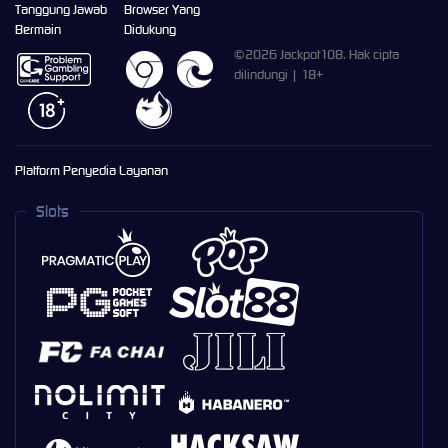
Tanggung Jawab
Browser Yang
Bermain
Didukung
©2026 Jackpot108. Hak cipta
dilindungi | 18+
Platform Penyedia Layanan
Slots