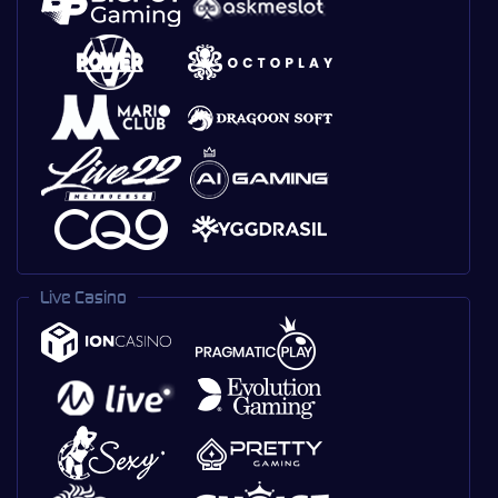
Live Casino