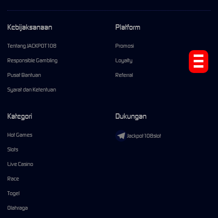
Kebijaksanaan
Platform
Tentang JACKPOT108
Promosi
Responsible Gambling
Loyalty
Pusat Bantuan
Referral
Syarat dan Ketentuan
Kategori
Dukungan
Hot Games
Jackpot108slot
Slots
Live Casino
Race
Togel
Olahraga