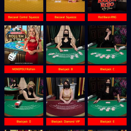
Baccarat_Control_Squeeze
Baccarat_Squeeze
Red Baron RNG
MONOPOLY Roll'em
Blackjack_B
Blackjack_C
Blackjack_D
Blackjack_Diamond_VIP
Blackjack_E