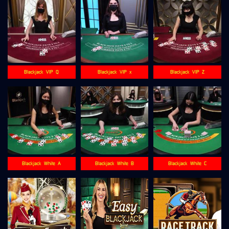
Blackjack_VIP_Q
Blackjack_VIP_x
Blackjack_VIP_Z
Blackjack_White_A
Blackjack_White_B
Blackjack_White_C