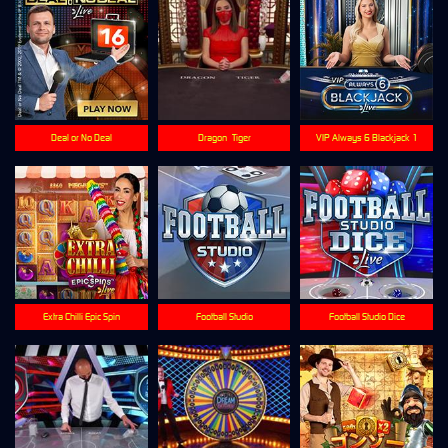
Deal or No Deal
Dragon_Tiger
VIP Always 6 Blackjack 1
Extra Chilli Epic Spin
Football Studio
Football Studio Dice