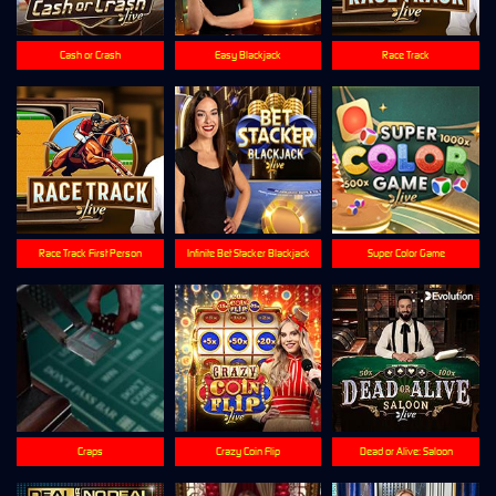
Cash or Crash
Easy Blackjack
Race Track
Race Track First Person
Infinite Bet Stacker Blackjack
Super Color Game
Craps
Crazy Coin Flip
Dead or Alive: Saloon