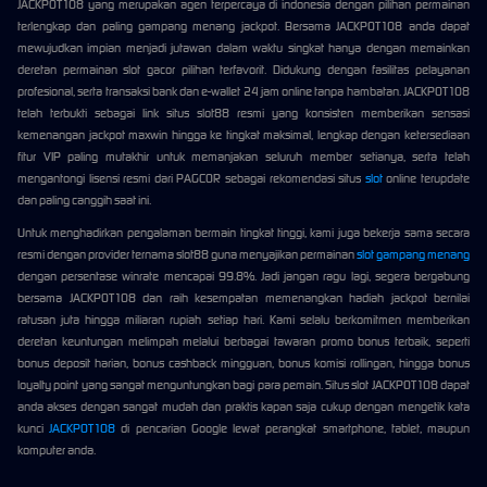
JACKPOT108 yang merupakan agen terpercaya di indonesia dengan pilihan permainan
terlengkap dan paling gampang menang jackpot. Bersama JACKPOT108 anda dapat
mewujudkan impian menjadi jutawan dalam waktu singkat hanya dengan memainkan
deretan permainan slot gacor pilihan terfavorit. Didukung dengan fasilitas pelayanan
profesional, serta transaksi bank dan e-wallet 24 jam online tanpa hambatan. JACKPOT108
telah terbukti sebagai link situs slot88 resmi yang konsisten memberikan sensasi
kemenangan jackpot maxwin hingga ke tingkat maksimal, lengkap dengan ketersediaan
fitur VIP paling mutakhir untuk memanjakan seluruh member setianya, serta telah
mengantongi lisensi resmi dari PAGCOR sebagai rekomendasi situs
slot
online terupdate
dan paling canggih saat ini.
Untuk menghadirkan pengalaman bermain tingkat tinggi, kami juga bekerja sama secara
resmi dengan provider ternama slot88 guna menyajikan permainan
slot gampang menang
dengan persentase winrate mencapai 99.8%. Jadi jangan ragu lagi, segera bergabung
bersama JACKPOT108 dan raih kesempatan memenangkan hadiah jackpot bernilai
ratusan juta hingga miliaran rupiah setiap hari. Kami selalu berkomitmen memberikan
deretan keuntungan melimpah melalui berbagai tawaran promo bonus terbaik, seperti
bonus deposit harian, bonus cashback mingguan, bonus komisi rollingan, hingga bonus
loyalty point yang sangat menguntungkan bagi para pemain. Situs slot JACKPOT108 dapat
anda akses dengan sangat mudah dan praktis kapan saja cukup dengan mengetik kata
kunci
JACKPOT108
di pencarian Google lewat perangkat smartphone, tablet, maupun
komputer anda.