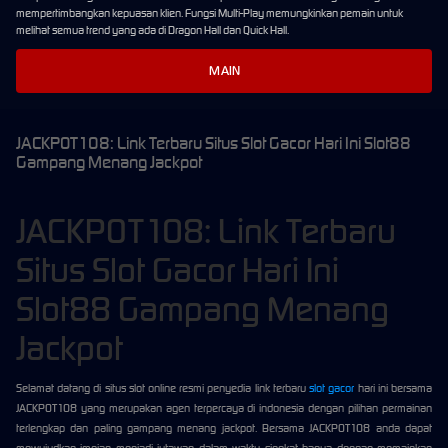
mempertimbangkan kepuasan klien. Fungsi Multi-Play memungkinkan pemain untuk
melihat semua trend yang ada di Dragon Hall dan Quick Hall.
MAIN
JACKPOT108: Link Terbaru Situs Slot Gacor Hari Ini Slot88
Gampang Menang Jackpot
JACKPOT108: Link Terbaru
Situs Slot Gacor Hari Ini
Slot88 Gampang Menang
Jackpot
Selamat datang di situs slot online resmi penyedia link terbaru
slot gacor
hari ini bersama
JACKPOT108 yang merupakan agen terpercaya di indonesia dengan pilihan permainan
terlengkap dan paling gampang menang jackpot. Bersama JACKPOT108 anda dapat