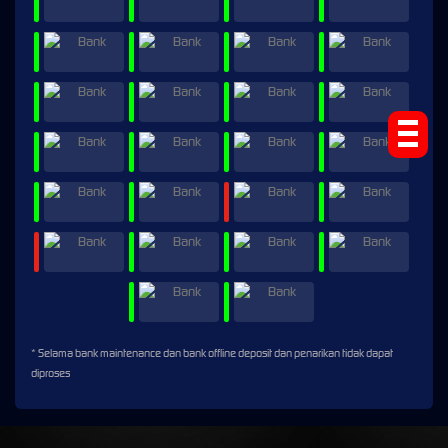
* Selama bank maintenance dan bank offline deposit dan penarikan tidak dapat
diproses