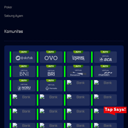
Poker
Sabung Ayam
Komunitas
Tap Saya!